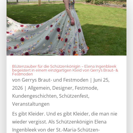
Blütenzauber für die Schützenkönigin – Elena Ingenbleek
begeistert in einem einzigartigen Kleid von Gerry’s Braut- &
Festmoden
von
Gerrys Braut- und Festmoden
|
Juni 25,
2026
|
Allgemein
,
Designer
,
Festmode
,
Kundengeschichten
,
Schützenfest
,
Veranstaltungen
Es gibt Kleider. Und es gibt Kleider, die man nie
wieder vergisst. Als Schützenkönigin Elena
Ingenbleek von der St.-Maria-Schützen-