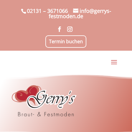
02131 – 3671066
info@gerrys-
festmoden.de
Termin buchen