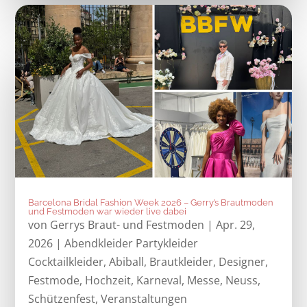
Barcelona Bridal Fashion Week 2026 – Gerry’s Brautmoden
und Festmoden war wieder live dabei
von
Gerrys Braut- und Festmoden
|
Apr. 29,
2026
|
Abendkleider Partykleider
Cocktailkleider
,
Abiball
,
Brautkleider
,
Designer
,
Festmode
,
Hochzeit
,
Karneval
,
Messe
,
Neuss
,
Schützenfest
,
Veranstaltungen