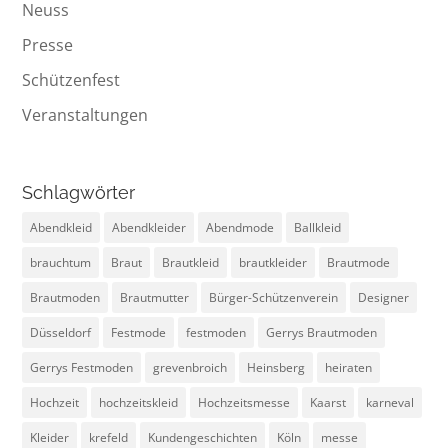
Neuss
Presse
Schützenfest
Veranstaltungen
Schlagwörter
Abendkleid
Abendkleider
Abendmode
Ballkleid
brauchtum
Braut
Brautkleid
brautkleider
Brautmode
Brautmoden
Brautmutter
Bürger-Schützenverein
Designer
Düsseldorf
Festmode
festmoden
Gerrys Brautmoden
Gerrys Festmoden
grevenbroich
Heinsberg
heiraten
Hochzeit
hochzeitskleid
Hochzeitsmesse
Kaarst
karneval
Kleider
krefeld
Kundengeschichten
Köln
messe