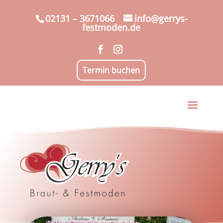
02131 – 3671066
info@gerrys-
festmoden.de
Termin buchen