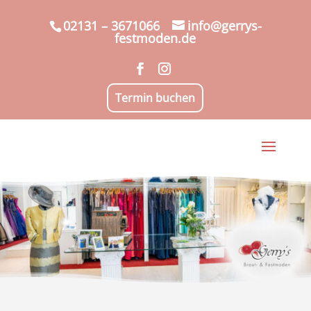
02131 – 3671066
info@gerrys-
festmoden.de
Termin buchen