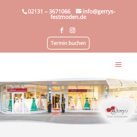
02131 – 3671066
info@gerrys-
festmoden.de
Termin buchen