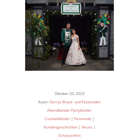
Oktober 20, 2023
Autor:
Gerrys Braut- und Festmoden
Abendkleider Partykleider
Cocktailkleider
|
Festmode
|
Kundengeschichten
|
Neuss
|
Schützenfest