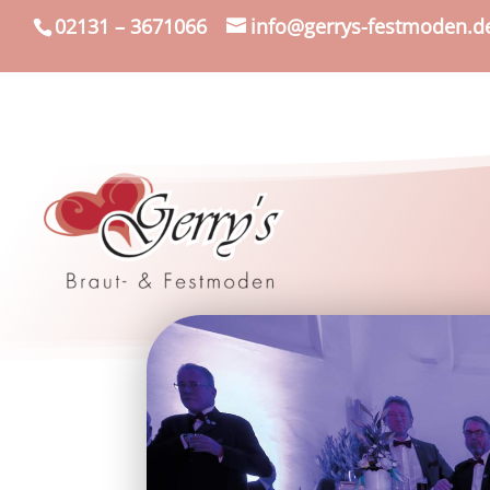
02131 – 3671066
info@gerrys-festmoden.d