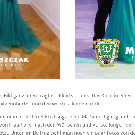
 Bild ganz oben trägt ein Kleid von uns. Das Kleid in einem 
pitzenoberteil und den weich fallenden Rock.
auf dem obersten Bild ist sogar eine Maßanfertigung und d
 von Frau Töller nach den Wünschen und Vorstellungen der
tzt. Unten im Beitrag sieht man noch ein paar Fotos von de