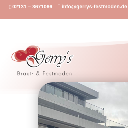
02131 – 3671066
info@gerrys-festmoden.de