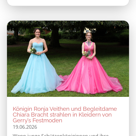
Königin Ronja Veithen und Begleitdame
Chiara Bracht strahlen in Kleidern von
Gerry’s Festmoden
19.06.2026
Wenn junge Schützenköniginnen und ihre