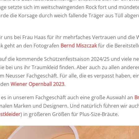
sage setzte sich im weitschwingenden Rock fort und mündet
rde die Korsage durch weich fallende Träger aus Tüll abge
ir uns bei Frau Haas für ihr mehrfaches Vertrauen und die 
nk geht an den Fotografen
Bernd Miszczak
für die Bereitstel
n auf die kommende Schützenfestsaison 2024/25 und viele n
e bei uns ihr Traumkleid finden. Aber auch zu allen ander
 Neusser Fachgeschäft. Für alle, die es verpasst haben, ei
f den
Wiener Opernball 2023
.
es in unserem Fachgeschäft auch eine große Auswahl an
B
nalen Marken und Designern. Und natürlich führen wir auch
stkleider
) in größeren Größen für Plus-Size-Bräute.