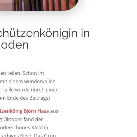
hützenkönigin in
tmoden
en teilen. Schon im
 mit einem wundervollen
e Taille wurde durch einen
am Ende des Beitrags)
tzenkönig Björn Haas
aus
g Oktober fand der
underschönes Kleid in
farbiges Kleid. Das Grün