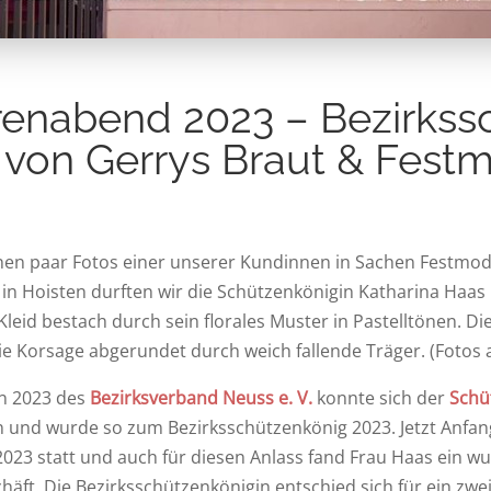
renabend 2023 – Bezirkssc
 von Gerrys Braut & Fes
nen paar Fotos einer unserer Kundinnen in Sachen Festmod
n Hoisten durften wir die Schützenkönigin Katharina Haas
 Kleid bestach durch sein florales Muster in Pastelltönen. Di
ie Korsage abgerundet durch weich fallende Träger. (Fotos 
n 2023 des
Bezirksverband Neuss e. V.
konnte sich der
Schü
 und wurde so zum Bezirksschützenkönig 2023. Jetzt Anfan
23 statt und auch für diesen Anlass fand Frau Haas ein w
ft. Die Bezirksschützenkönigin entschied sich für ein zwei