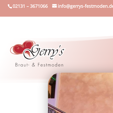
02131 – 3671066
info@gerrys-festmoden.d