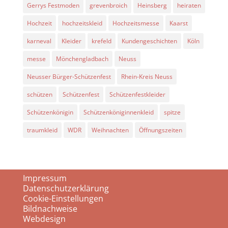
Gerrys Festmoden
grevenbroich
Heinsberg
heiraten
Hochzeit
hochzeitskleid
Hochzeitsmesse
Kaarst
karneval
Kleider
krefeld
Kundengeschichten
Köln
messe
Mönchengladbach
Neuss
Neusser Bürger-Schützenfest
Rhein-Kreis Neuss
schützen
Schützenfest
Schützenfestkleider
Schützenkönigin
Schützenköniginnenkleid
spitze
traumkleid
WDR
Weihnachten
Öffnungszeiten
Impressum
Datenschutzerklärung
Cookie-Einstellungen
Bildnachweise
Webdesign