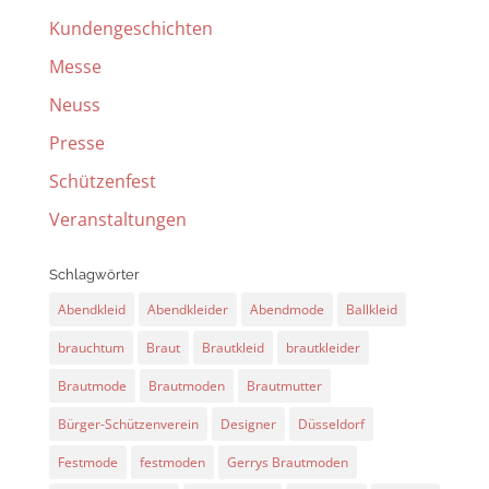
Kundengeschichten
Messe
Neuss
Presse
Schützenfest
Veranstaltungen
Schlagwörter
Abendkleid
Abendkleider
Abendmode
Ballkleid
brauchtum
Braut
Brautkleid
brautkleider
Brautmode
Brautmoden
Brautmutter
Bürger-Schützenverein
Designer
Düsseldorf
Festmode
festmoden
Gerrys Brautmoden