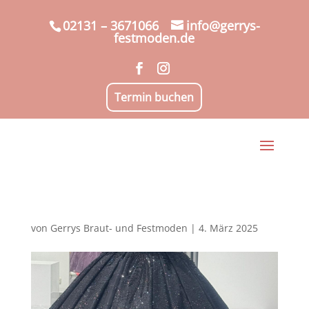
02131 – 3671066
info@gerrys-
festmoden.de
Termin buchen
von
Gerrys Braut- und Festmoden
|
4. März 2025