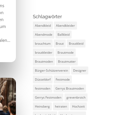
ns
on
Schlagwörter
en
Abendkleid
Abendkleider
 um
Abendmode
Ballkleid
len...
brauchtum
Braut
Brautkleid
brautkleider
Brautmode
Brautmoden
Brautmutter
Bürger-Schützenverein
Designer
Düsseldorf
Festmode
festmoden
Gerrys Brautmoden
Gerrys Festmoden
grevenbroich
Heinsberg
heiraten
Hochzeit