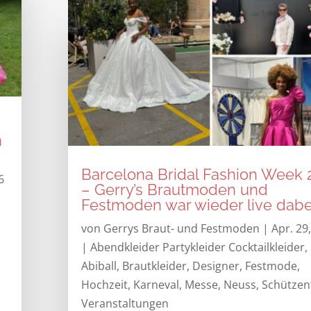
n
Barcelona Bridal Fashion Week 
6
– Gerry’s Brautmoden und
Festmoden war wieder live dabe
von
Gerrys Braut- und Festmoden
|
Apr. 29
|
Abendkleider Partykleider Cocktailkleider
,
Abiball
,
Brautkleider
,
Designer
,
Festmode
,
Hochzeit
,
Karneval
,
Messe
,
Neuss
,
Schützen
Veranstaltungen