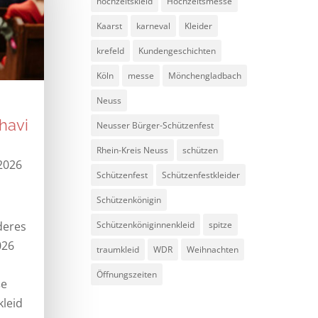
hochzeitskleid
Hochzeitsmesse
Kaarst
karneval
Kleider
krefeld
Kundengeschichten
Köln
messe
Mönchengladbach
Neuss
havi
Neusser Bürger-Schützenfest
Rhein-Kreis Neuss
schützen
 2026
Schützenfest
Schützenfestkleider
Schützenkönigin
deres
Schützenköniginnenkleid
spitze
026
traumkleid
WDR
Weihnachten
Öffnungszeiten
ße
kleid