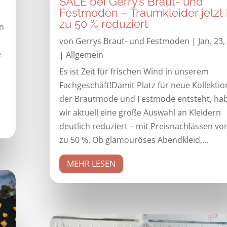
SALE bei Gerry’s Braut- und
Festmoden – Traumkleider jetzt 
zu 50 % reduziert
n
von
Gerrys Braut- und Festmoden
|
Jan. 23,
e
|
Allgemein
Es ist Zeit für frischen Wind in unserem
Fachgeschäft!Damit Platz für neue Kollektio
der Brautmode und Festmode entsteht, ha
wir aktuell eine große Auswahl an Kleidern
deutlich reduziert – mit Preisnachlässen von
zu 50 %. Ob glamouröses Abendkleid,...
MEHR LESEN