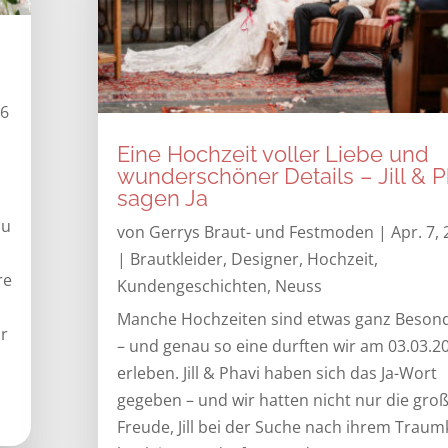
26
Eine Hochzeit voller Liebe und
wunderschöner Details – Jill & P
sagen Ja
au
von
Gerrys Braut- und Festmoden
|
Apr. 7,
|
Brautkleider
,
Designer
,
Hochzeit
,
re
Kundengeschichten
,
Neuss
Manche Hochzeiten sind etwas ganz Beson
r
– und genau so eine durften wir am 03.03.2
erleben. Jill & Phavi haben sich das Ja-Wort
gegeben – und wir hatten nicht nur die gro
Freude, Jill bei der Suche nach ihrem Traum