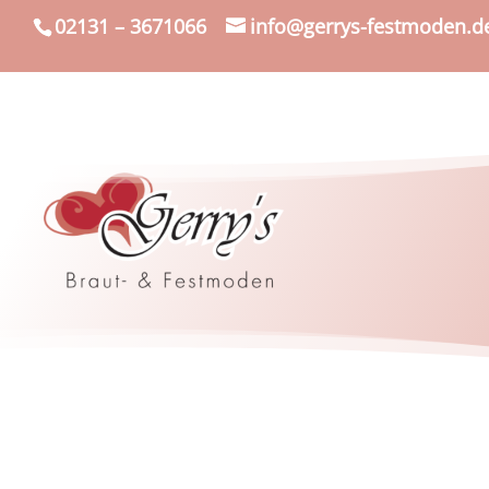
02131 – 3671066
info@gerrys-festmoden.d