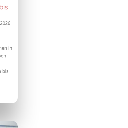
bis
 2026
nen in
ben
 bis