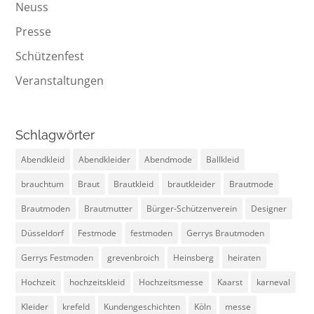
Neuss
Presse
Schützenfest
Veranstaltungen
Schlagwörter
Abendkleid
Abendkleider
Abendmode
Ballkleid
brauchtum
Braut
Brautkleid
brautkleider
Brautmode
Brautmoden
Brautmutter
Bürger-Schützenverein
Designer
Düsseldorf
Festmode
festmoden
Gerrys Brautmoden
Gerrys Festmoden
grevenbroich
Heinsberg
heiraten
Hochzeit
hochzeitskleid
Hochzeitsmesse
Kaarst
karneval
Kleider
krefeld
Kundengeschichten
Köln
messe