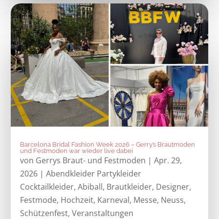
Barcelona Bridal Fashion Week 2026 – Gerry’s Brautmoden
und Festmoden war wieder live dabei
von
Gerrys Braut- und Festmoden
|
Apr. 29,
2026
|
Abendkleider Partykleider
Cocktailkleider
,
Abiball
,
Brautkleider
,
Designer
,
Festmode
,
Hochzeit
,
Karneval
,
Messe
,
Neuss
,
Schützenfest
,
Veranstaltungen