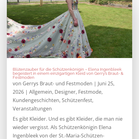
Blütenzauber für die Schützenkönigin – Elena Ingenbleek
begeistert in einem einzigartigen Kleid von Gerry’s Braut- &
Festmoden
von
Gerrys Braut- und Festmoden
|
Juni 25,
2026
|
Allgemein
,
Designer
,
Festmode
,
Kundengeschichten
,
Schützenfest
,
Veranstaltungen
Es gibt Kleider. Und es gibt Kleider, die man nie
wieder vergisst. Als Schützenkönigin Elena
Ingenbleek von der St.-Maria-Schützen-