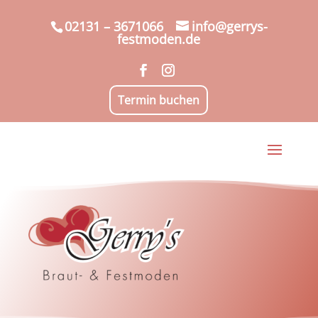
02131 – 3671066
info@gerrys-
festmoden.de
Termin buchen