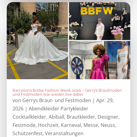
Barcelona Bridal Fashion Week 2026 – Gerry’s Brautmoden
und Festmoden war wieder live dabei
von
Gerrys Braut- und Festmoden
|
Apr. 29,
2026
|
Abendkleider Partykleider
Cocktailkleider
,
Abiball
,
Brautkleider
,
Designer
,
Festmode
,
Hochzeit
,
Karneval
,
Messe
,
Neuss
,
Schützenfest
,
Veranstaltungen