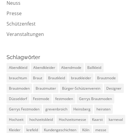
Neuss
Presse
Schützenfest
Veranstaltungen
Schlagwörter
Abendkleid
Abendkleider
Abendmode
Ballkleid
brauchtum
Braut
Brautkleid
brautkleider
Brautmode
Brautmoden
Brautmutter
Bürger-Schützenverein
Designer
Düsseldorf
Festmode
festmoden
Gerrys Brautmoden
Gerrys Festmoden
grevenbroich
Heinsberg
heiraten
Hochzeit
hochzeitskleid
Hochzeitsmesse
Kaarst
karneval
Kleider
krefeld
Kundengeschichten
Köln
messe