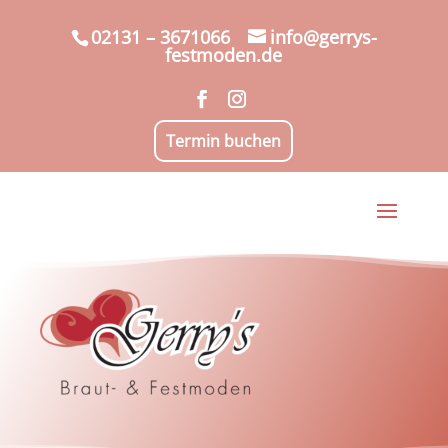
02131 – 3671066
info@gerrys-
festmoden.de
Termin buchen