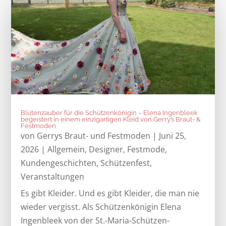
Blütenzauber für die Schützenkönigin – Elena Ingenbleek
begeistert in einem einzigartigen Kleid von Gerry’s Braut- &
Festmoden
von
Gerrys Braut- und Festmoden
|
Juni 25,
2026
|
Allgemein
,
Designer
,
Festmode
,
Kundengeschichten
,
Schützenfest
,
Veranstaltungen
Es gibt Kleider. Und es gibt Kleider, die man nie
wieder vergisst. Als Schützenkönigin Elena
Ingenbleek von der St.-Maria-Schützen-