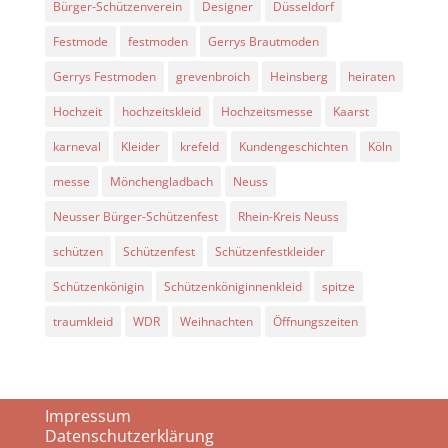
Bürger-Schützenverein
Designer
Düsseldorf
Festmode
festmoden
Gerrys Brautmoden
Gerrys Festmoden
grevenbroich
Heinsberg
heiraten
Hochzeit
hochzeitskleid
Hochzeitsmesse
Kaarst
karneval
Kleider
krefeld
Kundengeschichten
Köln
messe
Mönchengladbach
Neuss
Neusser Bürger-Schützenfest
Rhein-Kreis Neuss
schützen
Schützenfest
Schützenfestkleider
Schützenkönigin
Schützenköniginnenkleid
spitze
traumkleid
WDR
Weihnachten
Öffnungszeiten
Impressum
Datenschutzerklärung