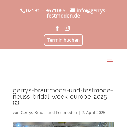
02131 – 3671066
info@gerrys-
festmoden.de
Termin buchen
gerrys-brautmode-und-festmode-
neuss-bridal-week-europe-2025
(2)
von
Gerrys Braut- und Festmoden
|
2. April 2025