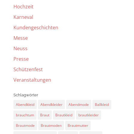
Hochzeit
Karneval
Kundengeschichten
Messe
Neuss
Presse
Schützenfest
Veranstaltungen
Schlagwörter
Abendkleid
Abendkleider
Abendmode
Ballkleid
brauchtum
Braut
Brautkleid
brautkleider
Brautmode
Brautmoden
Brautmutter