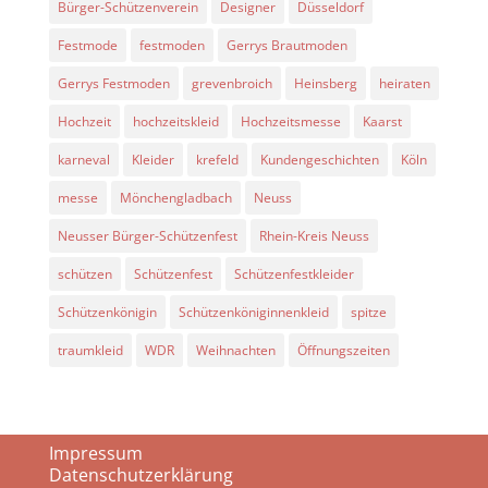
Bürger-Schützenverein
Designer
Düsseldorf
Festmode
festmoden
Gerrys Brautmoden
Gerrys Festmoden
grevenbroich
Heinsberg
heiraten
Hochzeit
hochzeitskleid
Hochzeitsmesse
Kaarst
karneval
Kleider
krefeld
Kundengeschichten
Köln
messe
Mönchengladbach
Neuss
Neusser Bürger-Schützenfest
Rhein-Kreis Neuss
schützen
Schützenfest
Schützenfestkleider
Schützenkönigin
Schützenköniginnenkleid
spitze
traumkleid
WDR
Weihnachten
Öffnungszeiten
Impressum
Datenschutzerklärung