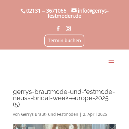
02131 – 3671066
info@gerrys-
festmoden.de
Termin buchen
gerrys-brautmode-und-festmode-
neuss-bridal-week-europe-2025
(5)
von
Gerrys Braut- und Festmoden
|
2. April 2025