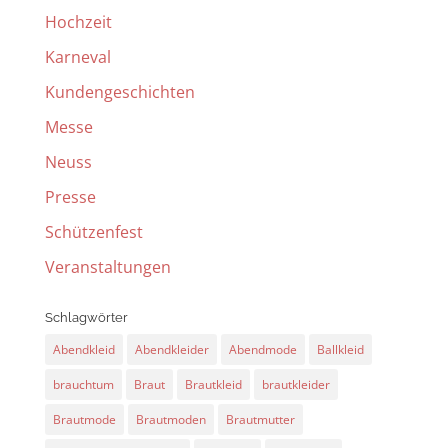
Hochzeit
Karneval
Kundengeschichten
Messe
Neuss
Presse
Schützenfest
Veranstaltungen
Schlagwörter
Abendkleid
Abendkleider
Abendmode
Ballkleid
brauchtum
Braut
Brautkleid
brautkleider
Brautmode
Brautmoden
Brautmutter