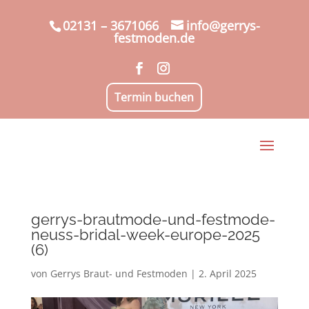
02131 – 3671066
info@gerrys-
festmoden.de
Termin buchen
gerrys-brautmode-und-festmode-
neuss-bridal-week-europe-2025
(6)
von
Gerrys Braut- und Festmoden
|
2. April 2025