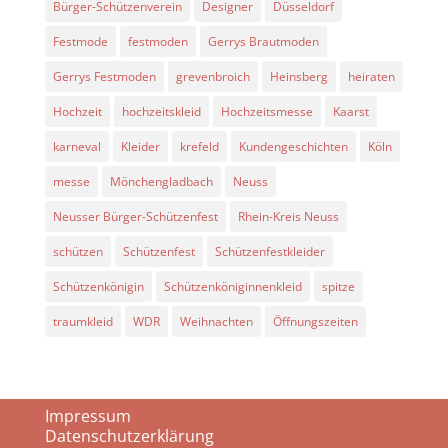
Bürger-Schützenverein
Designer
Düsseldorf
Festmode
festmoden
Gerrys Brautmoden
Gerrys Festmoden
grevenbroich
Heinsberg
heiraten
Hochzeit
hochzeitskleid
Hochzeitsmesse
Kaarst
karneval
Kleider
krefeld
Kundengeschichten
Köln
messe
Mönchengladbach
Neuss
Neusser Bürger-Schützenfest
Rhein-Kreis Neuss
schützen
Schützenfest
Schützenfestkleider
Schützenkönigin
Schützenköniginnenkleid
spitze
traumkleid
WDR
Weihnachten
Öffnungszeiten
Impressum
Datenschutzerklärung