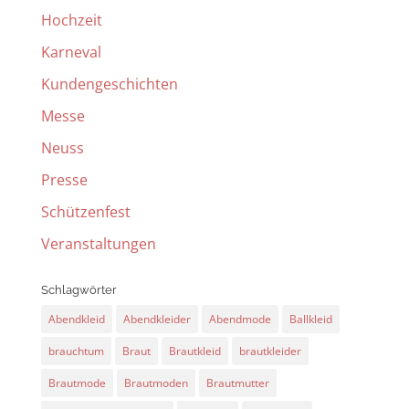
Hochzeit
Karneval
Kundengeschichten
Messe
Neuss
Presse
Schützenfest
Veranstaltungen
Schlagwörter
Abendkleid
Abendkleider
Abendmode
Ballkleid
brauchtum
Braut
Brautkleid
brautkleider
Brautmode
Brautmoden
Brautmutter