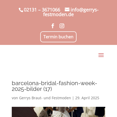
02131 – 3671066
info@gerrys-
festmoden.de
Termin buchen
barcelona-bridal-fashion-week-
2025-bilder (17)
von
Gerrys Braut- und Festmoden
|
29. April 2025