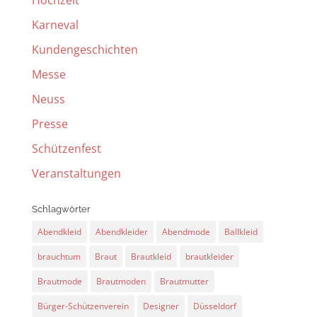
Karneval
Kundengeschichten
Messe
Neuss
Presse
Schützenfest
Veranstaltungen
Schlagwörter
Abendkleid
Abendkleider
Abendmode
Ballkleid
brauchtum
Braut
Brautkleid
brautkleider
Brautmode
Brautmoden
Brautmutter
Bürger-Schützenverein
Designer
Düsseldorf