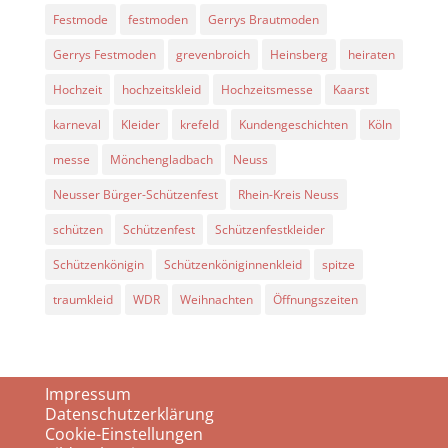
Festmode
festmoden
Gerrys Brautmoden
Gerrys Festmoden
grevenbroich
Heinsberg
heiraten
Hochzeit
hochzeitskleid
Hochzeitsmesse
Kaarst
karneval
Kleider
krefeld
Kundengeschichten
Köln
messe
Mönchengladbach
Neuss
Neusser Bürger-Schützenfest
Rhein-Kreis Neuss
schützen
Schützenfest
Schützenfestkleider
Schützenkönigin
Schützenköniginnenkleid
spitze
traumkleid
WDR
Weihnachten
Öffnungszeiten
Impressum
Datenschutzerklärung
Cookie-Einstellungen