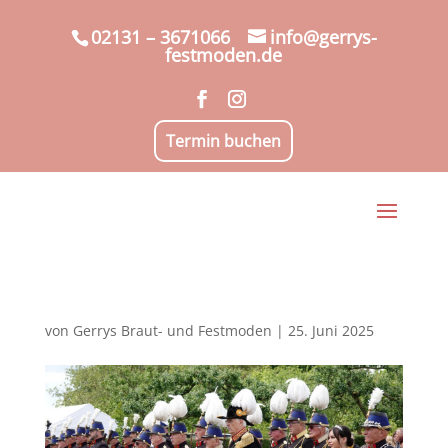
02131 – 3671066
info@gerrys-
festmoden.de
Termin buchen
von
Gerrys Braut- und Festmoden
|
25. Juni 2025