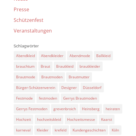
Presse
Schützenfest
Veranstaltungen
Schlagwörter
Abendkleid
Abendkleider
Abendmode
Ballkleid
brauchtum
Braut
Brautkleid
brautkleider
Brautmode
Brautmoden
Brautmutter
Bürger-Schützenverein
Designer
Düsseldorf
Festmode
festmoden
Gerrys Brautmoden
Gerrys Festmoden
grevenbroich
Heinsberg
heiraten
Hochzeit
hochzeitskleid
Hochzeitsmesse
Kaarst
karneval
Kleider
krefeld
Kundengeschichten
Köln