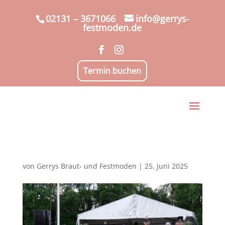
02131 – 3671066
info@gerrys-
festmoden.de
Termin buchen
von
Gerrys Braut- und Festmoden
|
25. Juni 2025