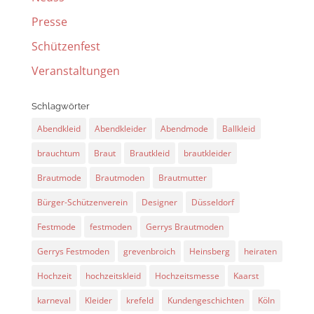
Presse
Schützenfest
Veranstaltungen
Schlagwörter
Abendkleid
Abendkleider
Abendmode
Ballkleid
brauchtum
Braut
Brautkleid
brautkleider
Brautmode
Brautmoden
Brautmutter
Bürger-Schützenverein
Designer
Düsseldorf
Festmode
festmoden
Gerrys Brautmoden
Gerrys Festmoden
grevenbroich
Heinsberg
heiraten
Hochzeit
hochzeitskleid
Hochzeitsmesse
Kaarst
karneval
Kleider
krefeld
Kundengeschichten
Köln