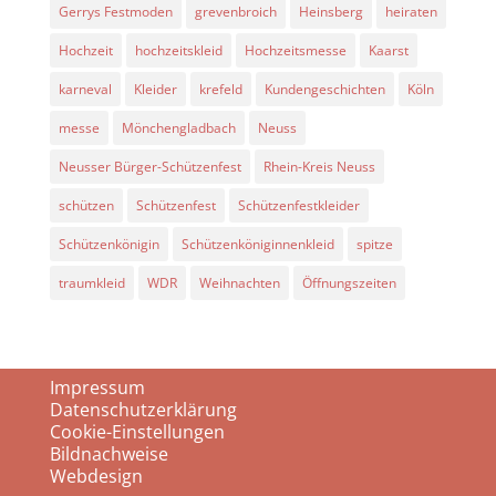
Gerrys Festmoden
grevenbroich
Heinsberg
heiraten
Hochzeit
hochzeitskleid
Hochzeitsmesse
Kaarst
karneval
Kleider
krefeld
Kundengeschichten
Köln
messe
Mönchengladbach
Neuss
Neusser Bürger-Schützenfest
Rhein-Kreis Neuss
schützen
Schützenfest
Schützenfestkleider
Schützenkönigin
Schützenköniginnenkleid
spitze
traumkleid
WDR
Weihnachten
Öffnungszeiten
Impressum
Datenschutzerklärung
Cookie-Einstellungen
Bildnachweise
Webdesign