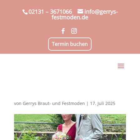
02131 – 3671066
info@gerrys-
festmoden.de
Termin buchen
von
Gerrys Braut- und Festmoden
|
17. Juli 2025