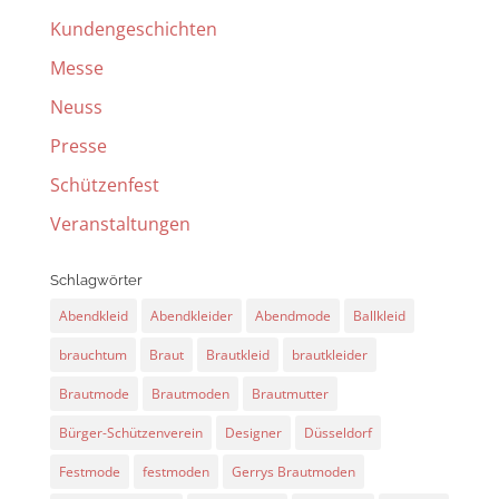
Kundengeschichten
Messe
Neuss
Presse
Schützenfest
Veranstaltungen
Schlagwörter
Abendkleid
Abendkleider
Abendmode
Ballkleid
brauchtum
Braut
Brautkleid
brautkleider
Brautmode
Brautmoden
Brautmutter
Bürger-Schützenverein
Designer
Düsseldorf
Festmode
festmoden
Gerrys Brautmoden