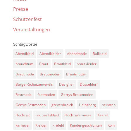
Presse
Schützenfest
Veranstaltungen
Schlagwörter
Abendkleid
Abendkleider
Abendmode
Ballkleid
brauchtum
Braut
Brautkleid
brautkleider
Brautmode
Brautmoden
Brautmutter
Bürger-Schützenverein
Designer
Düsseldorf
Festmode
festmoden
Gerrys Brautmoden
Gerrys Festmoden
grevenbroich
Heinsberg
heiraten
Hochzeit
hochzeitskleid
Hochzeitsmesse
Kaarst
karneval
Kleider
krefeld
Kundengeschichten
Köln