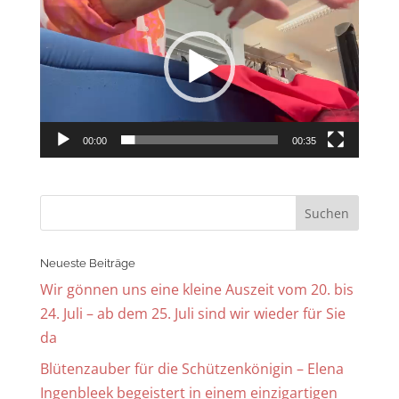
Player
00:00
00:35
Neueste Beiträge
Wir gönnen uns eine kleine Auszeit vom 20. bis
24. Juli – ab dem 25. Juli sind wir wieder für Sie
da
Blütenzauber für die Schützenkönigin – Elena
Ingenbleek begeistert in einem einzigartigen