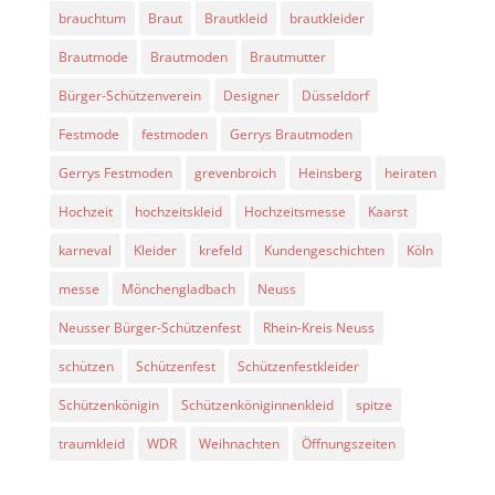
brauchtum
Braut
Brautkleid
brautkleider
Brautmode
Brautmoden
Brautmutter
Bürger-Schützenverein
Designer
Düsseldorf
Festmode
festmoden
Gerrys Brautmoden
Gerrys Festmoden
grevenbroich
Heinsberg
heiraten
Hochzeit
hochzeitskleid
Hochzeitsmesse
Kaarst
karneval
Kleider
krefeld
Kundengeschichten
Köln
messe
Mönchengladbach
Neuss
Neusser Bürger-Schützenfest
Rhein-Kreis Neuss
schützen
Schützenfest
Schützenfestkleider
Schützenkönigin
Schützenköniginnenkleid
spitze
traumkleid
WDR
Weihnachten
Öffnungszeiten