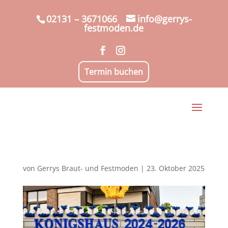
02131 – 3671066
info@gerrys-
festmoden.de
Termin buchen
von
Gerrys Braut- und Festmoden
|
23. Oktober 2025