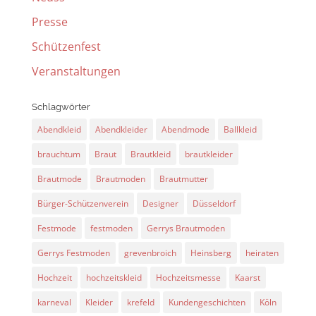
Presse
Schützenfest
Veranstaltungen
Schlagwörter
Abendkleid
Abendkleider
Abendmode
Ballkleid
brauchtum
Braut
Brautkleid
brautkleider
Brautmode
Brautmoden
Brautmutter
Bürger-Schützenverein
Designer
Düsseldorf
Festmode
festmoden
Gerrys Brautmoden
Gerrys Festmoden
grevenbroich
Heinsberg
heiraten
Hochzeit
hochzeitskleid
Hochzeitsmesse
Kaarst
karneval
Kleider
krefeld
Kundengeschichten
Köln