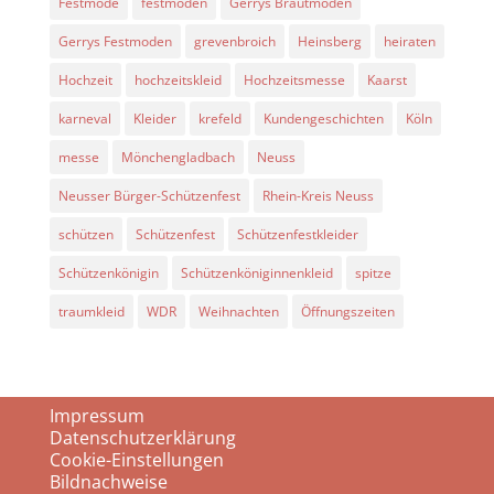
Festmode
festmoden
Gerrys Brautmoden
Gerrys Festmoden
grevenbroich
Heinsberg
heiraten
Hochzeit
hochzeitskleid
Hochzeitsmesse
Kaarst
karneval
Kleider
krefeld
Kundengeschichten
Köln
messe
Mönchengladbach
Neuss
Neusser Bürger-Schützenfest
Rhein-Kreis Neuss
schützen
Schützenfest
Schützenfestkleider
Schützenkönigin
Schützenköniginnenkleid
spitze
traumkleid
WDR
Weihnachten
Öffnungszeiten
Impressum
Datenschutzerklärung
Cookie-Einstellungen
Bildnachweise