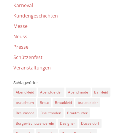
Karneval
Kundengeschichten
Messe
Neuss
Presse
Schützenfest
Veranstaltungen
Schlagwörter
Abendkleid
Abendkleider
Abendmode
Ballkleid
brauchtum
Braut
Brautkleid
brautkleider
Brautmode
Brautmoden
Brautmutter
Bürger-Schützenverein
Designer
Düsseldorf