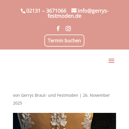
02131 – 3671066
info@gerrys-
festmoden.de
Termin buchen
von
Gerrys Braut- und Festmoden
|
26. November
2025