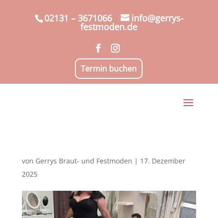
02131 – 3671066
info@gerrys-
festmoden.de
Termin buchen
von
Gerrys Braut- und Festmoden
|
17. Dezember
2025