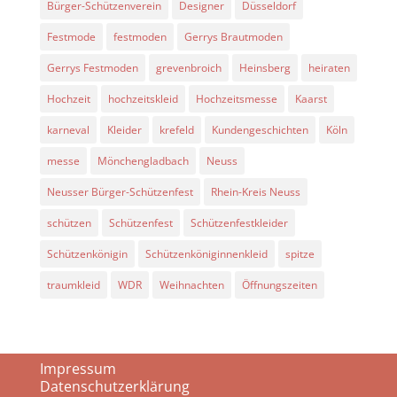
Bürger-Schützenverein
Designer
Düsseldorf
Festmode
festmoden
Gerrys Brautmoden
Gerrys Festmoden
grevenbroich
Heinsberg
heiraten
Hochzeit
hochzeitskleid
Hochzeitsmesse
Kaarst
karneval
Kleider
krefeld
Kundengeschichten
Köln
messe
Mönchengladbach
Neuss
Neusser Bürger-Schützenfest
Rhein-Kreis Neuss
schützen
Schützenfest
Schützenfestkleider
Schützenkönigin
Schützenköniginnenkleid
spitze
traumkleid
WDR
Weihnachten
Öffnungszeiten
Impressum
Datenschutzerklärung