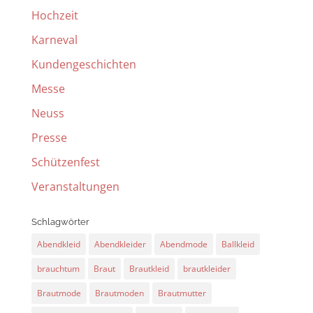
Hochzeit
Karneval
Kundengeschichten
Messe
Neuss
Presse
Schützenfest
Veranstaltungen
Schlagwörter
Abendkleid
Abendkleider
Abendmode
Ballkleid
brauchtum
Braut
Brautkleid
brautkleider
Brautmode
Brautmoden
Brautmutter