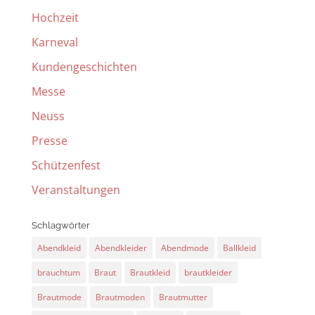
Hochzeit
Karneval
Kundengeschichten
Messe
Neuss
Presse
Schützenfest
Veranstaltungen
Schlagwörter
Abendkleid
Abendkleider
Abendmode
Ballkleid
brauchtum
Braut
Brautkleid
brautkleider
Brautmode
Brautmoden
Brautmutter