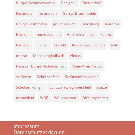
Bürger-Schützenverein
Designer
Düsseldorf
Festmode
festmoden
Gerrys Brautmoden
Gerrys Festmoden
grevenbroich
Heinsberg
heiraten
Hochzeit
hochzeitskleid
Hochzeitsmesse
Kaarst
karneval
Kleider
krefeld
Kundengeschichten
Köln
messe
Mönchengladbach
Neuss
Neusser Bürger-Schützenfest
Rhein-Kreis Neuss
schützen
Schützenfest
Schützenfestkleider
Schützenkönigin
Schützenköniginnenkleid
spitze
traumkleid
WDR
Weihnachten
Öffnungszeiten
Impressum
Datenschutzerklärung