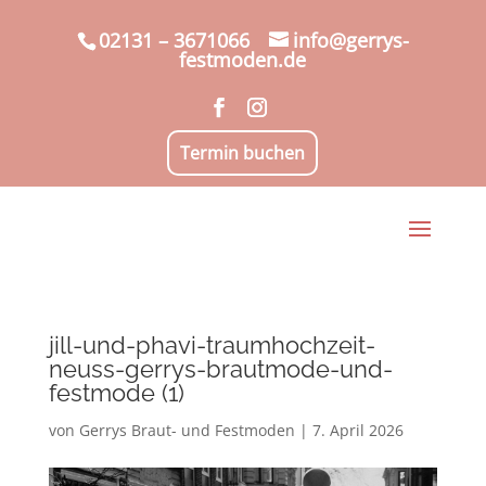
02131 – 3671066
info@gerrys-
festmoden.de
Termin buchen
jill-und-phavi-traumhochzeit-
neuss-gerrys-brautmode-und-
festmode (1)
von
Gerrys Braut- und Festmoden
|
7. April 2026