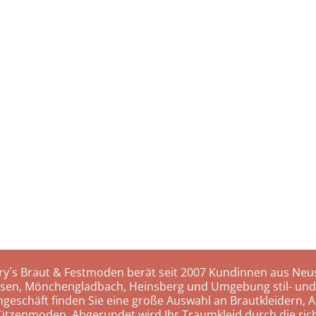
ry´s Braut & Festmoden berät seit 2007 Kundinnen aus Neus
rsen, Mönchengladbach, Heinsberg und Umgebung stil- und
hgeschäft finden Sie eine große Auswahl an Brautkleidern, A
ützenmoden. Abgerundet wird Ihr Traumkleid durch die rich