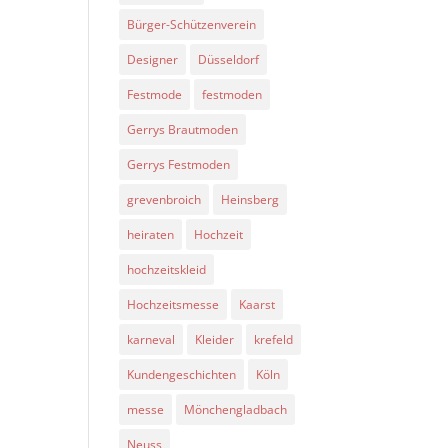
Bürger-Schützenverein
Designer
Düsseldorf
Festmode
festmoden
Gerrys Brautmoden
Gerrys Festmoden
grevenbroich
Heinsberg
heiraten
Hochzeit
hochzeitskleid
Hochzeitsmesse
Kaarst
karneval
Kleider
krefeld
Kundengeschichten
Köln
messe
Mönchengladbach
Neuss