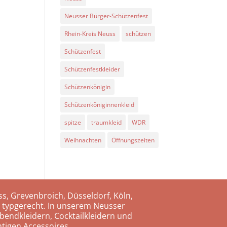
Neusser Bürger-Schützenfest
Rhein-Kreis Neuss
schützen
Schützenfest
Schützenfestkleider
Schützenkönigin
Schützenköniginnenkleid
spitze
traumkleid
WDR
Weihnachten
Öffnungszeiten
s, Grevenbroich, Düsseldorf, Köln,
 typgerecht. In unserem Neusser
bendkleidern, Cocktailkleidern und
tigen Accessoires.