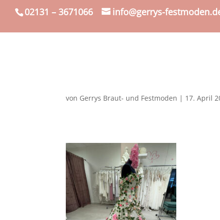
02131 – 3671066
info@gerrys-festmoden.d
von
Gerrys Braut- und Festmoden
|
17. April 