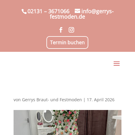
02131 – 3671066
info@gerrys-
festmoden.de
Termin buchen
von
Gerrys Braut- und Festmoden
|
17. April 2026