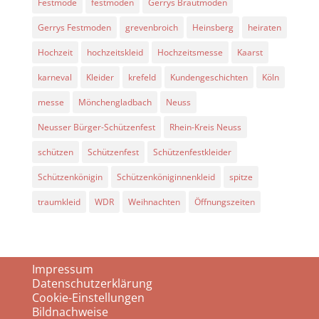
Festmode
festmoden
Gerrys Brautmoden
Gerrys Festmoden
grevenbroich
Heinsberg
heiraten
Hochzeit
hochzeitskleid
Hochzeitsmesse
Kaarst
karneval
Kleider
krefeld
Kundengeschichten
Köln
messe
Mönchengladbach
Neuss
Neusser Bürger-Schützenfest
Rhein-Kreis Neuss
schützen
Schützenfest
Schützenfestkleider
Schützenkönigin
Schützenköniginnenkleid
spitze
traumkleid
WDR
Weihnachten
Öffnungszeiten
Impressum
Datenschutzerklärung
Cookie-Einstellungen
Bildnachweise