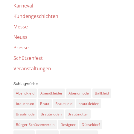
Karneval
Kundengeschichten
Messe
Neuss
Presse
Schützenfest
Veranstaltungen
Schlagwörter
Abendkleid
Abendkleider
Abendmode
Ballkleid
brauchtum
Braut
Brautkleid
brautkleider
Brautmode
Brautmoden
Brautmutter
Bürger-Schützenverein
Designer
Düsseldorf