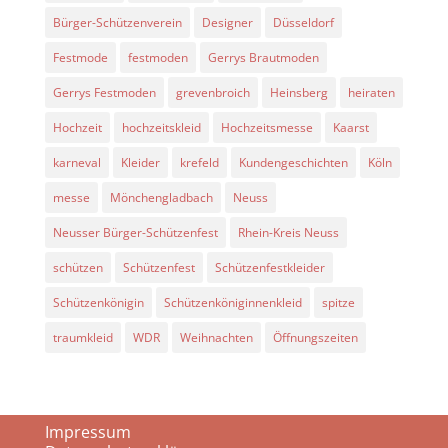
Bürger-Schützenverein
Designer
Düsseldorf
Festmode
festmoden
Gerrys Brautmoden
Gerrys Festmoden
grevenbroich
Heinsberg
heiraten
Hochzeit
hochzeitskleid
Hochzeitsmesse
Kaarst
karneval
Kleider
krefeld
Kundengeschichten
Köln
messe
Mönchengladbach
Neuss
Neusser Bürger-Schützenfest
Rhein-Kreis Neuss
schützen
Schützenfest
Schützenfestkleider
Schützenkönigin
Schützenköniginnenkleid
spitze
traumkleid
WDR
Weihnachten
Öffnungszeiten
Impressum