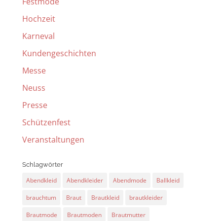
Festmode
Hochzeit
Karneval
Kundengeschichten
Messe
Neuss
Presse
Schützenfest
Veranstaltungen
Schlagwörter
Abendkleid
Abendkleider
Abendmode
Ballkleid
brauchtum
Braut
Brautkleid
brautkleider
Brautmode
Brautmoden
Brautmutter