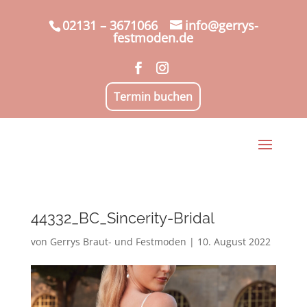
02131 – 3671066
info@gerrys-
festmoden.de
Termin buchen
44332_BC_Sincerity-Bridal
von
Gerrys Braut- und Festmoden
|
10. August 2022