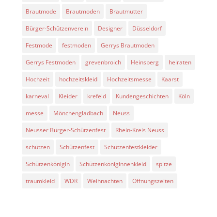
Brautmode
Brautmoden
Brautmutter
Bürger-Schützenverein
Designer
Düsseldorf
Festmode
festmoden
Gerrys Brautmoden
Gerrys Festmoden
grevenbroich
Heinsberg
heiraten
Hochzeit
hochzeitskleid
Hochzeitsmesse
Kaarst
karneval
Kleider
krefeld
Kundengeschichten
Köln
messe
Mönchengladbach
Neuss
Neusser Bürger-Schützenfest
Rhein-Kreis Neuss
schützen
Schützenfest
Schützenfestkleider
Schützenkönigin
Schützenköniginnenkleid
spitze
traumkleid
WDR
Weihnachten
Öffnungszeiten