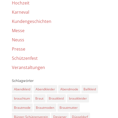
Hochzeit
Karneval
Kundengeschichten
Messe
Neuss
Presse
Schützenfest
Veranstaltungen
Schlagwörter
Abendkleid
Abendkleider
Abendmode
Ballkleid
brauchtum
Braut
Brautkleid
brautkleider
Brautmode
Brautmoden
Brautmutter
Bürger-Schützenverein
Designer
Düsseldorf