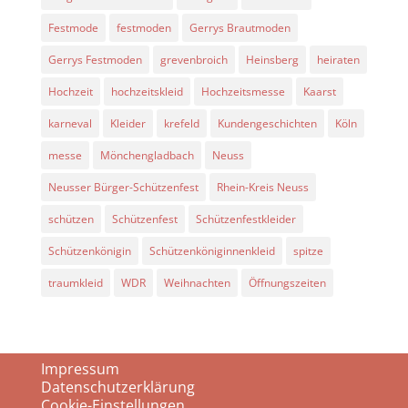
Festmode
festmoden
Gerrys Brautmoden
Gerrys Festmoden
grevenbroich
Heinsberg
heiraten
Hochzeit
hochzeitskleid
Hochzeitsmesse
Kaarst
karneval
Kleider
krefeld
Kundengeschichten
Köln
messe
Mönchengladbach
Neuss
Neusser Bürger-Schützenfest
Rhein-Kreis Neuss
schützen
Schützenfest
Schützenfestkleider
Schützenkönigin
Schützenköniginnenkleid
spitze
traumkleid
WDR
Weihnachten
Öffnungszeiten
Impressum
Datenschutzerklärung
Cookie-Einstellungen