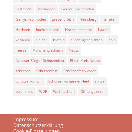
Festmode
festmoden
Gerrys Brautmoden
Gerrys Festmoden
grevenbroich
Heinsberg
heiraten
Hochzeit
hochzeitskleid
Hochzeitsmesse
Kaarst
karneval
Kleider
krefeld
Kundengeschichten
Köln
messe
Mönchengladbach
Neuss
Neusser Bürger-Schützenfest
Rhein-Kreis Neuss
schützen
Schützenfest
Schützenfestkleider
Schützenkönigin
Schützenköniginnenkleid
spitze
traumkleid
WDR
Weihnachten
Öffnungszeiten
Impressum
Datenschutzerklärung
Cookie-Einstellungen