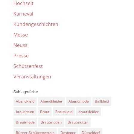
Hochzeit
Karneval
Kundengeschichten
Messe
Neuss
Presse
Schützenfest
Veranstaltungen
Schlagwörter
Abendkleid
Abendkleider
Abendmode
Ballkleid
brauchtum
Braut
Brautkleid
brautkleider
Brautmode
Brautmoden
Brautmutter
Bürger-Schützenverein
Designer
Düsseldorf