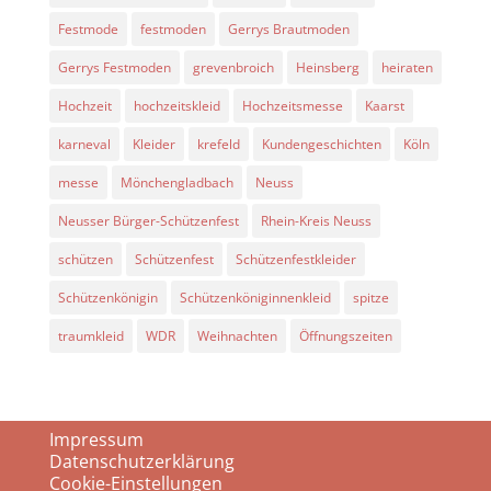
Festmode
festmoden
Gerrys Brautmoden
Gerrys Festmoden
grevenbroich
Heinsberg
heiraten
Hochzeit
hochzeitskleid
Hochzeitsmesse
Kaarst
karneval
Kleider
krefeld
Kundengeschichten
Köln
messe
Mönchengladbach
Neuss
Neusser Bürger-Schützenfest
Rhein-Kreis Neuss
schützen
Schützenfest
Schützenfestkleider
Schützenkönigin
Schützenköniginnenkleid
spitze
traumkleid
WDR
Weihnachten
Öffnungszeiten
Impressum
Datenschutzerklärung
Cookie-Einstellungen