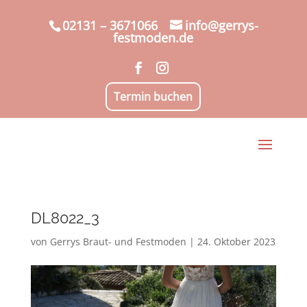
02131 – 3671066
info@gerrys-
festmoden.de
Termin buchen
DL8022_3
von
Gerrys Braut- und Festmoden
|
24. Oktober 2023