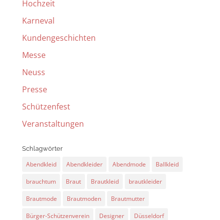
Hochzeit
Karneval
Kundengeschichten
Messe
Neuss
Presse
Schützenfest
Veranstaltungen
Schlagwörter
Abendkleid
Abendkleider
Abendmode
Ballkleid
brauchtum
Braut
Brautkleid
brautkleider
Brautmode
Brautmoden
Brautmutter
Bürger-Schützenverein
Designer
Düsseldorf