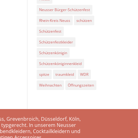
Neusser Bürger-Schützenfest
Rhein-Kreis Neuss
schützen
Schützenfest
Schützenfestkleider
Schützenkönigin
Schützenköniginnenkleid
spitze
traumkleid
WDR
Weihnachten
Öffnungszeiten
s, Grevenbroich, Düsseldorf, Köln,
 typgerecht. In unserem Neusser
bendkleidern, Cocktailkleidern und
tigen Accessoires.