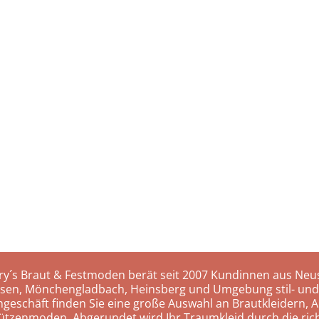
ry´s Braut & Festmoden berät seit 2007 Kundinnen aus Neus
rsen, Mönchengladbach, Heinsberg und Umgebung stil- und
hgeschäft finden Sie eine große Auswahl an Brautkleidern, A
ützenmoden. Abgerundet wird Ihr Traumkleid durch die rich