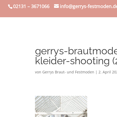
02131 – 3671066
info@gerrys-festmoden.d
gerrys-brautmod
kleider-shooting (
von
Gerrys Braut- und Festmoden
|
2. April 2