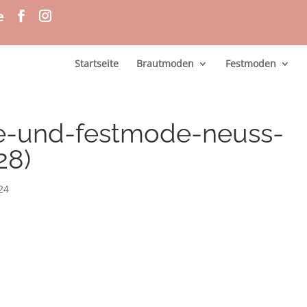
e
Startseite
Brautmoden
Festmoden
e-und-festmode-neuss-
28)
024