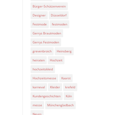
Bürger-Schützenverein
Designer
Düsseldorf
Festmode
festmoden
Gerrys Brautmoden
Gerrys Festmoden
grevenbroich
Heinsberg
heiraten
Hochzeit
hochzeitskleid
Hochzeitsmesse
Kaarst
karneval
Kleider
krefeld
Kundengeschichten
Köln
messe
Mönchengladbach
Neuss