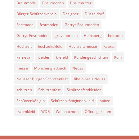
Brautmode
Brautmoden
Brautmutter
Bürger-Schützenverein
Designer
Düsseldorf
Festmode
festmoden
Gerrys Brautmoden
Gerrys Festmoden
grevenbroich
Heinsberg
heiraten
Hochzeit
hochzeitskleid
Hochzeitsmesse
Kaarst
karneval
Kleider
krefeld
Kundengeschichten
Köln
messe
Mönchengladbach
Neuss
Neusser Bürger-Schützenfest
Rhein-Kreis Neuss
schützen
Schützenfest
Schützenfestkleider
Schützenkönigin
Schützenköniginnenkleid
spitze
traumkleid
WDR
Weihnachten
Öffnungszeiten