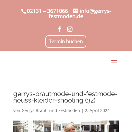
02131 – 3671066
info@gerrys-
festmoden.de
Termin buchen
gerrys-brautmode-und-festmode-
neuss-kleider-shooting (32)
von
Gerrys Braut- und Festmoden
|
2. April 2024