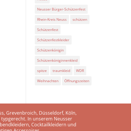
Neusser Bürger-Schützenfest
Rhein-Kreis Neuss
schützen
Schützenfest
Schützenfestkleider
Schützenkönigin
Schützenköniginnenkleid
spitze
traumkleid
WDR
Weihnachten
Öffnungszeiten
s, Grevenbroich, Düsseldorf, Köln,
 typgerecht. In unserem Neusser
bendkleidern, Cocktailkleidern und
tigen Accessoires.