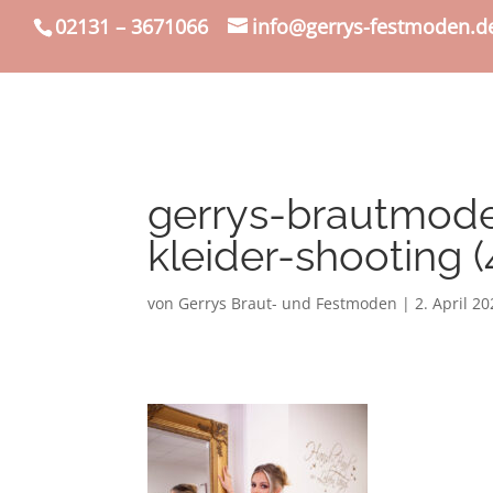
02131 – 3671066
info@gerrys-festmoden.d
gerrys-brautmod
kleider-shooting (
von
Gerrys Braut- und Festmoden
|
2. April 2