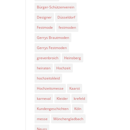
Bürger-Schützenverein
Designer
Düsseldorf
Festmode
festmoden
Gerrys Brautmoden
Gerrys Festmoden
grevenbroich
Heinsberg
heiraten
Hochzeit
hochzeitskleid
Hochzeitsmesse
Kaarst
karneval
Kleider
krefeld
Kundengeschichten
Köln
messe
Mönchengladbach
Neuss