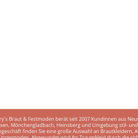
ry´s Braut & Festmoden berät seit 2007 Kundinnen aus Neus
rsen, Mönchengladbach, Heinsberg und Umgebung stil- und
hgeschäft finden Sie eine große Auswahl an Brautkleidern, A
ützenmoden. Abgerundet wird Ihr Traumkleid durch die rich