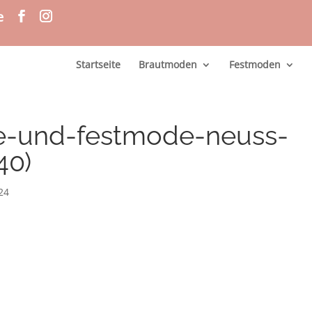
e
Startseite
Brautmoden
Festmoden
e-und-festmode-neuss-
40)
024