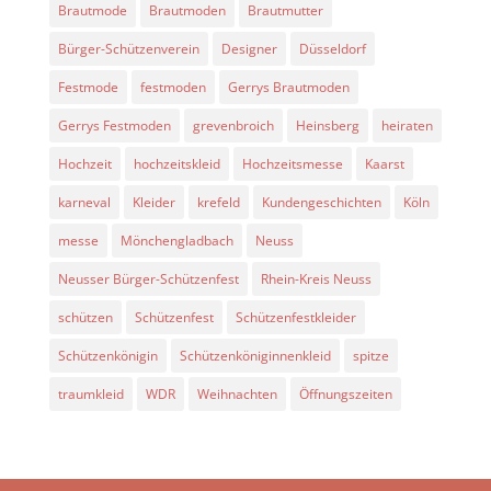
Brautmode
Brautmoden
Brautmutter
Bürger-Schützenverein
Designer
Düsseldorf
Festmode
festmoden
Gerrys Brautmoden
Gerrys Festmoden
grevenbroich
Heinsberg
heiraten
Hochzeit
hochzeitskleid
Hochzeitsmesse
Kaarst
karneval
Kleider
krefeld
Kundengeschichten
Köln
messe
Mönchengladbach
Neuss
Neusser Bürger-Schützenfest
Rhein-Kreis Neuss
schützen
Schützenfest
Schützenfestkleider
Schützenkönigin
Schützenköniginnenkleid
spitze
traumkleid
WDR
Weihnachten
Öffnungszeiten