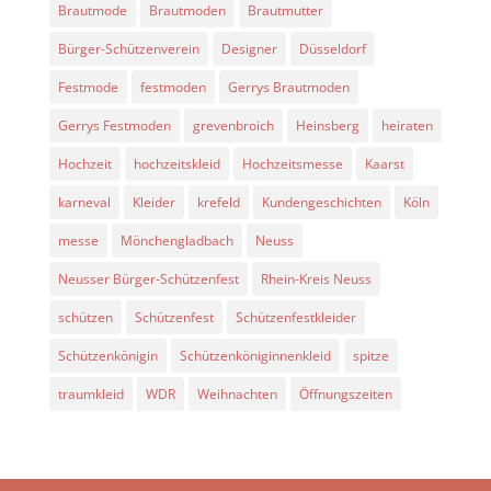
Brautmode
Brautmoden
Brautmutter
Bürger-Schützenverein
Designer
Düsseldorf
Festmode
festmoden
Gerrys Brautmoden
Gerrys Festmoden
grevenbroich
Heinsberg
heiraten
Hochzeit
hochzeitskleid
Hochzeitsmesse
Kaarst
karneval
Kleider
krefeld
Kundengeschichten
Köln
messe
Mönchengladbach
Neuss
Neusser Bürger-Schützenfest
Rhein-Kreis Neuss
schützen
Schützenfest
Schützenfestkleider
Schützenkönigin
Schützenköniginnenkleid
spitze
traumkleid
WDR
Weihnachten
Öffnungszeiten