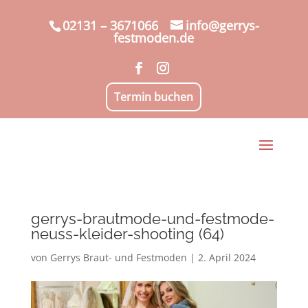
02131 – 3671066
info@gerrys-
festmoden.de
Termin buchen
gerrys-brautmode-und-festmode-
neuss-kleider-shooting (64)
von
Gerrys Braut- und Festmoden
|
2. April 2024