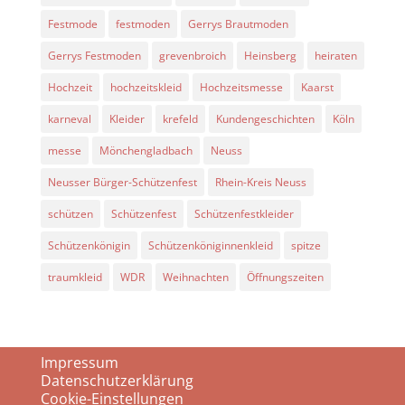
Festmode
festmoden
Gerrys Brautmoden
Gerrys Festmoden
grevenbroich
Heinsberg
heiraten
Hochzeit
hochzeitskleid
Hochzeitsmesse
Kaarst
karneval
Kleider
krefeld
Kundengeschichten
Köln
messe
Mönchengladbach
Neuss
Neusser Bürger-Schützenfest
Rhein-Kreis Neuss
schützen
Schützenfest
Schützenfestkleider
Schützenkönigin
Schützenköniginnenkleid
spitze
traumkleid
WDR
Weihnachten
Öffnungszeiten
Impressum
Datenschutzerklärung
Cookie-Einstellungen