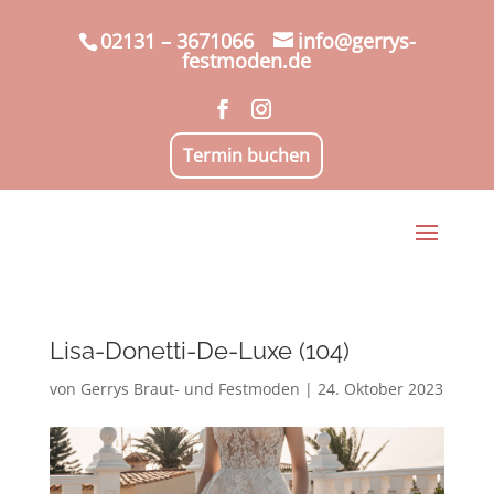
02131 – 3671066
info@gerrys-
festmoden.de
Termin buchen
Lisa-Donetti-De-Luxe (104)
von
Gerrys Braut- und Festmoden
|
24. Oktober 2023