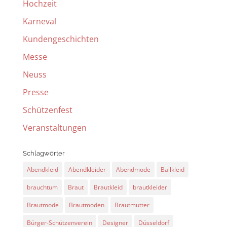
Hochzeit
Karneval
Kundengeschichten
Messe
Neuss
Presse
Schützenfest
Veranstaltungen
Schlagwörter
Abendkleid
Abendkleider
Abendmode
Ballkleid
brauchtum
Braut
Brautkleid
brautkleider
Brautmode
Brautmoden
Brautmutter
Bürger-Schützenverein
Designer
Düsseldorf