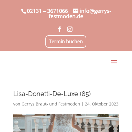
02131 – 3671066
info@gerrys-
festmoden.de
Termin buchen
Lisa-Donetti-De-Luxe (85)
von
Gerrys Braut- und Festmoden
|
24. Oktober 2023