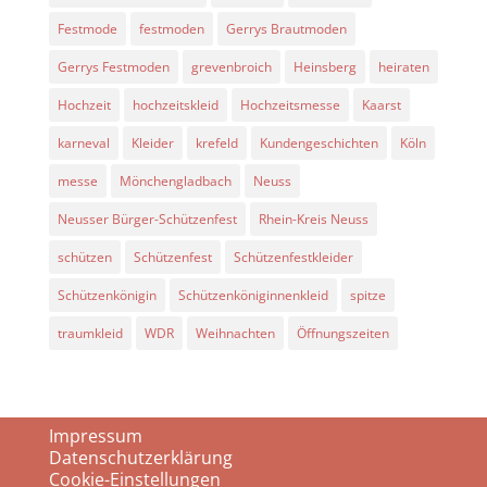
Festmode
festmoden
Gerrys Brautmoden
Gerrys Festmoden
grevenbroich
Heinsberg
heiraten
Hochzeit
hochzeitskleid
Hochzeitsmesse
Kaarst
karneval
Kleider
krefeld
Kundengeschichten
Köln
messe
Mönchengladbach
Neuss
Neusser Bürger-Schützenfest
Rhein-Kreis Neuss
schützen
Schützenfest
Schützenfestkleider
Schützenkönigin
Schützenköniginnenkleid
spitze
traumkleid
WDR
Weihnachten
Öffnungszeiten
Impressum
Datenschutzerklärung
Cookie-Einstellungen