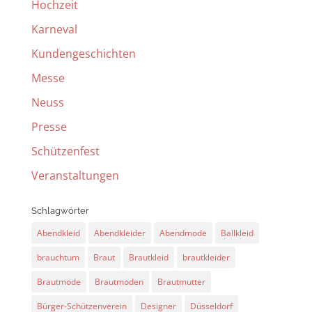
Hochzeit
Karneval
Kundengeschichten
Messe
Neuss
Presse
Schützenfest
Veranstaltungen
Schlagwörter
Abendkleid
Abendkleider
Abendmode
Ballkleid
brauchtum
Braut
Brautkleid
brautkleider
Brautmode
Brautmoden
Brautmutter
Bürger-Schützenverein
Designer
Düsseldorf