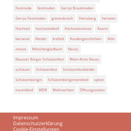
Festmode
festmoden
Gerrys Brautmoden
Gerrys Festmoden
grevenbroich
Heinsberg
heiraten
Hochzeit
hochzeitskleid
Hochzeitsmesse
Kaarst
karneval
Kleider
krefeld
Kundengeschichten
Köln
messe
Mönchengladbach
Neuss
Neusser Bürger-Schützenfest
Rhein-Kreis Neuss
schützen
Schützenfest
Schützenfestkleider
Schützenkönigin
Schützenköniginnenkleid
spitze
traumkleid
WDR
Weihnachten
Öffnungszeiten
Impressum
Datenschutzerklärung
Cookie-Einstellungen