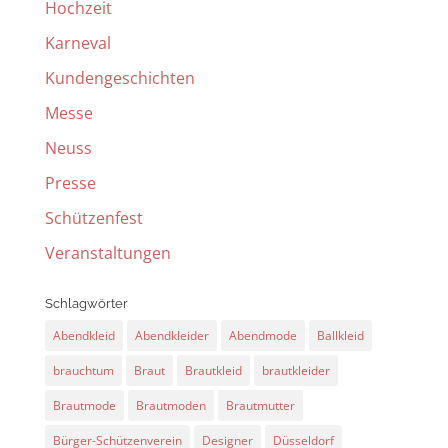
Hochzeit
Karneval
Kundengeschichten
Messe
Neuss
Presse
Schützenfest
Veranstaltungen
Schlagwörter
Abendkleid
Abendkleider
Abendmode
Ballkleid
brauchtum
Braut
Brautkleid
brautkleider
Brautmode
Brautmoden
Brautmutter
Bürger-Schützenverein
Designer
Düsseldorf