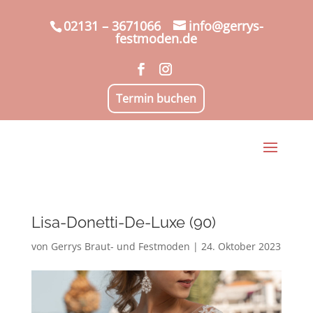
02131 – 3671066
info@gerrys-
festmoden.de
Termin buchen
Lisa-Donetti-De-Luxe (90)
von
Gerrys Braut- und Festmoden
|
24. Oktober 2023