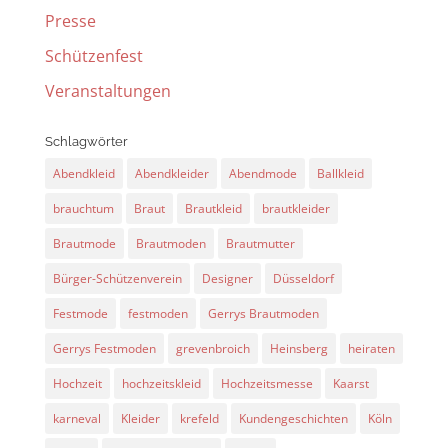
Presse
Schützenfest
Veranstaltungen
Schlagwörter
Abendkleid
Abendkleider
Abendmode
Ballkleid
brauchtum
Braut
Brautkleid
brautkleider
Brautmode
Brautmoden
Brautmutter
Bürger-Schützenverein
Designer
Düsseldorf
Festmode
festmoden
Gerrys Brautmoden
Gerrys Festmoden
grevenbroich
Heinsberg
heiraten
Hochzeit
hochzeitskleid
Hochzeitsmesse
Kaarst
karneval
Kleider
krefeld
Kundengeschichten
Köln