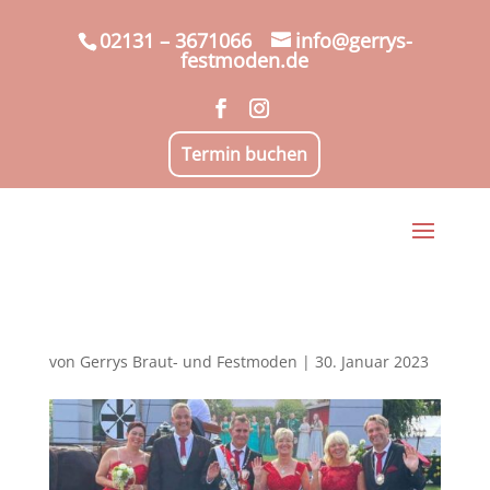
02131 – 3671066
info@gerrys-
festmoden.de
Termin buchen
von
Gerrys Braut- und Festmoden
|
30. Januar 2023