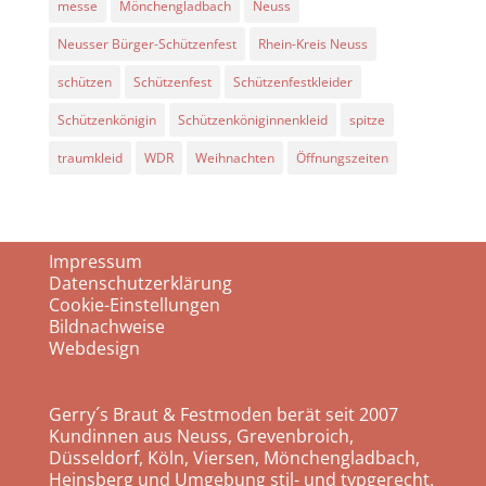
messe
Mönchengladbach
Neuss
Neusser Bürger-Schützenfest
Rhein-Kreis Neuss
schützen
Schützenfest
Schützenfestkleider
Schützenkönigin
Schützenköniginnenkleid
spitze
traumkleid
WDR
Weihnachten
Öffnungszeiten
Impressum
Datenschutzerklärung
Cookie-Einstellungen
Bildnachweise
Webdesign
Gerry´s Braut & Festmoden berät seit 2007
Kundinnen aus Neuss, Grevenbroich,
Düsseldorf, Köln, Viersen, Mönchengladbach,
Heinsberg und Umgebung stil- und typgerecht.