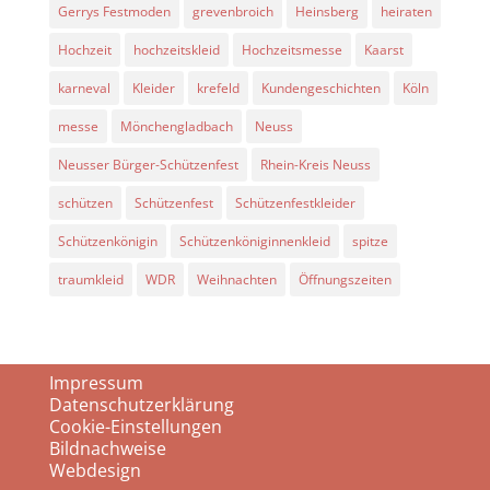
Gerrys Festmoden
grevenbroich
Heinsberg
heiraten
Hochzeit
hochzeitskleid
Hochzeitsmesse
Kaarst
karneval
Kleider
krefeld
Kundengeschichten
Köln
messe
Mönchengladbach
Neuss
Neusser Bürger-Schützenfest
Rhein-Kreis Neuss
schützen
Schützenfest
Schützenfestkleider
Schützenkönigin
Schützenköniginnenkleid
spitze
traumkleid
WDR
Weihnachten
Öffnungszeiten
Impressum
Datenschutzerklärung
Cookie-Einstellungen
Bildnachweise
Webdesign