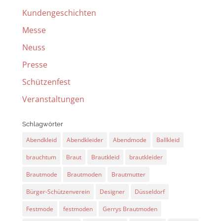
Kundengeschichten
Messe
Neuss
Presse
Schützenfest
Veranstaltungen
Schlagwörter
Abendkleid
Abendkleider
Abendmode
Ballkleid
brauchtum
Braut
Brautkleid
brautkleider
Brautmode
Brautmoden
Brautmutter
Bürger-Schützenverein
Designer
Düsseldorf
Festmode
festmoden
Gerrys Brautmoden