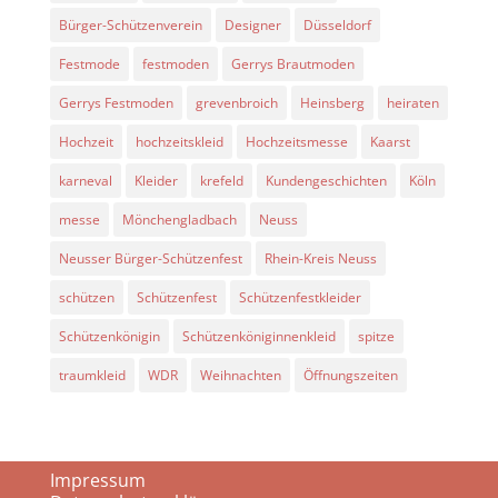
Bürger-Schützenverein
Designer
Düsseldorf
Festmode
festmoden
Gerrys Brautmoden
Gerrys Festmoden
grevenbroich
Heinsberg
heiraten
Hochzeit
hochzeitskleid
Hochzeitsmesse
Kaarst
karneval
Kleider
krefeld
Kundengeschichten
Köln
messe
Mönchengladbach
Neuss
Neusser Bürger-Schützenfest
Rhein-Kreis Neuss
schützen
Schützenfest
Schützenfestkleider
Schützenkönigin
Schützenköniginnenkleid
spitze
traumkleid
WDR
Weihnachten
Öffnungszeiten
Impressum