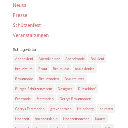
Neuss
Presse
Schützenfest
Veranstaltungen
Schlagwörter
Abendkleid
Abendkleider
Abendmode
Ballkleid
brauchtum
Braut
Brautkleid
brautkleider
Brautmode
Brautmoden
Brautmutter
Bürger-Schützenverein
Designer
Düsseldorf
Festmode
festmoden
Gerrys Brautmoden
Gerrys Festmoden
grevenbroich
Heinsberg
heiraten
Hochzeit
hochzeitskleid
Hochzeitsmesse
Kaarst