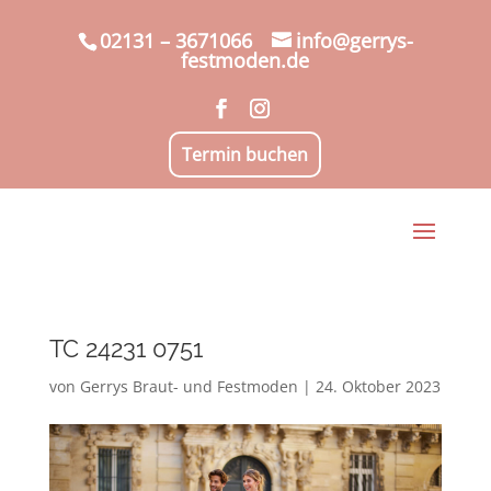
02131 – 3671066
info@gerrys-
festmoden.de
Termin buchen
TC 24231 0751
von
Gerrys Braut- und Festmoden
|
24. Oktober 2023