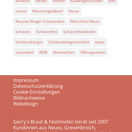
karneval
Kleider
krefeld
Kundengeschichten
Köln
messe
Mönchengladbach
Neuss
Neusser Bürger-Schützenfest
Rhein-Kreis Neuss
schützen
Schützenfest
Schützenfestkleider
Schützenkönigin
Schützenköniginnenkleid
spitze
traumkleid
WDR
Weihnachten
Öffnungszeiten
Impressum
Datenschutzerklärung
Cookie-Einstellungen
Bildnachweise
Webdesign
Gerry´s Braut & Festmoden berät seit 2007
Kundinnen aus Neuss, Grevenbroich,