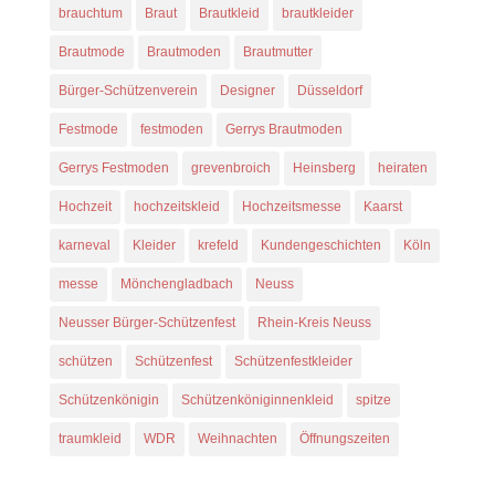
brauchtum
Braut
Brautkleid
brautkleider
Brautmode
Brautmoden
Brautmutter
Bürger-Schützenverein
Designer
Düsseldorf
Festmode
festmoden
Gerrys Brautmoden
Gerrys Festmoden
grevenbroich
Heinsberg
heiraten
Hochzeit
hochzeitskleid
Hochzeitsmesse
Kaarst
karneval
Kleider
krefeld
Kundengeschichten
Köln
messe
Mönchengladbach
Neuss
Neusser Bürger-Schützenfest
Rhein-Kreis Neuss
schützen
Schützenfest
Schützenfestkleider
Schützenkönigin
Schützenköniginnenkleid
spitze
traumkleid
WDR
Weihnachten
Öffnungszeiten