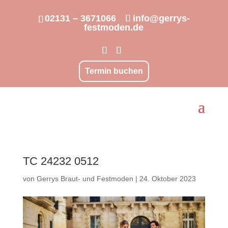
02131 – 3671066
info@gerrys-
festmoden.de
Termin buchen
TC 24232 0512
von
Gerrys Braut- und Festmoden
|
24. Oktober 2023