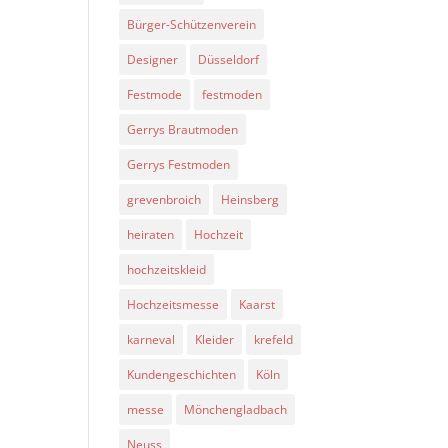
Bürger-Schützenverein
Designer
Düsseldorf
Festmode
festmoden
Gerrys Brautmoden
Gerrys Festmoden
grevenbroich
Heinsberg
heiraten
Hochzeit
hochzeitskleid
Hochzeitsmesse
Kaarst
karneval
Kleider
krefeld
Kundengeschichten
Köln
messe
Mönchengladbach
Neuss