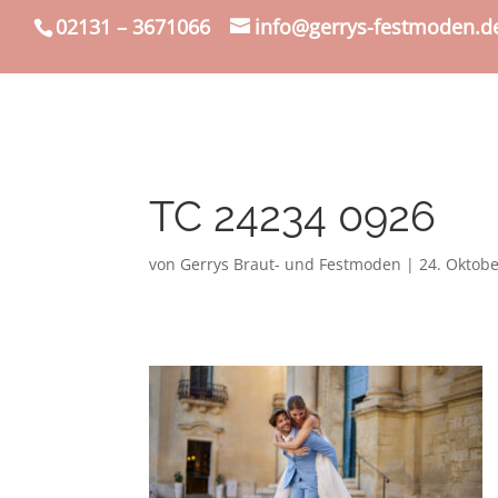
02131 – 3671066
info@gerrys-festmoden.d
TC 24234 0926
von
Gerrys Braut- und Festmoden
|
24. Oktob