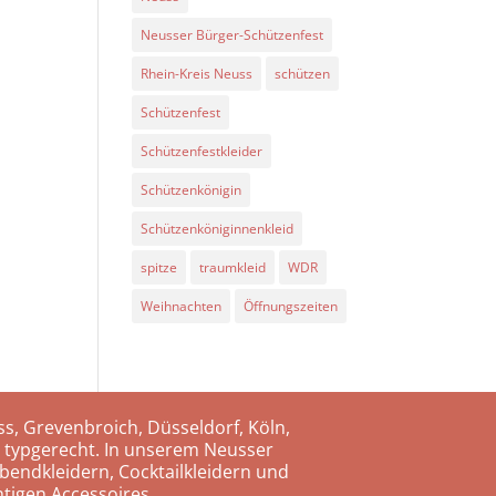
Neusser Bürger-Schützenfest
Rhein-Kreis Neuss
schützen
Schützenfest
Schützenfestkleider
Schützenkönigin
Schützenköniginnenkleid
spitze
traumkleid
WDR
Weihnachten
Öffnungszeiten
s, Grevenbroich, Düsseldorf, Köln,
 typgerecht. In unserem Neusser
bendkleidern, Cocktailkleidern und
tigen Accessoires.