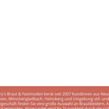
ry´s Braut & Festmoden berät seit 2007 Kundinnen aus Neus
rsen, Mönchengladbach, Heinsberg und Umgebung stil- und
hgeschäft finden Sie eine große Auswahl an Brautkleidern, A
ützenmoden. Abgerundet wird Ihr Traumkleid durch die rich