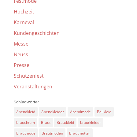
Festmode
Hochzeit
Karneval
Kundengeschichten
Messe
Neuss
Presse
Schützenfest
Veranstaltungen
Schlagwörter
Abendkleid
Abendkleider
Abendmode
Ballkleid
brauchtum
Braut
Brautkleid
brautkleider
Brautmode
Brautmoden
Brautmutter