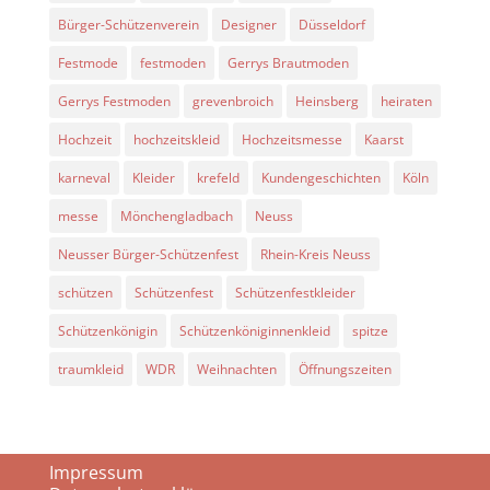
Bürger-Schützenverein
Designer
Düsseldorf
Festmode
festmoden
Gerrys Brautmoden
Gerrys Festmoden
grevenbroich
Heinsberg
heiraten
Hochzeit
hochzeitskleid
Hochzeitsmesse
Kaarst
karneval
Kleider
krefeld
Kundengeschichten
Köln
messe
Mönchengladbach
Neuss
Neusser Bürger-Schützenfest
Rhein-Kreis Neuss
schützen
Schützenfest
Schützenfestkleider
Schützenkönigin
Schützenköniginnenkleid
spitze
traumkleid
WDR
Weihnachten
Öffnungszeiten
Impressum