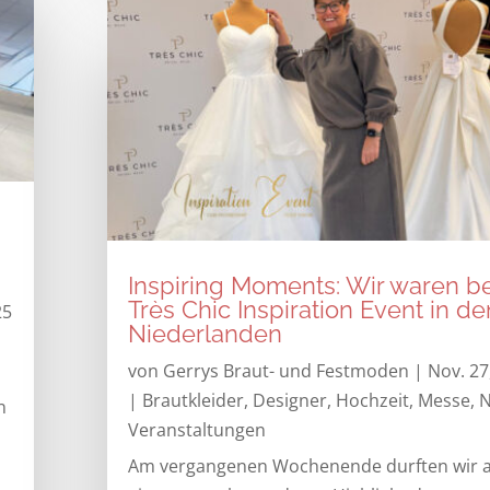
Inspiring Moments: Wir waren b
Très Chic Inspiration Event in de
25
Niederlanden
von
Gerrys Braut- und Festmoden
|
Nov. 27
|
Brautkleider
,
Designer
,
Hochzeit
,
Messe
,
N
n
Veranstaltungen
Am vergangenen Wochenende durften wir 