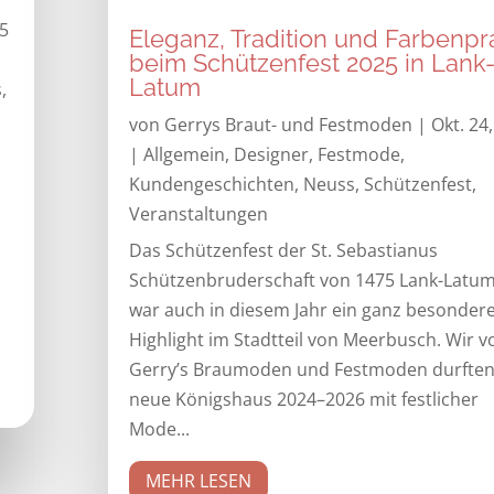
25
Eleganz, Tradition und Farbenpr
beim Schützenfest 2025 in Lank
Latum
s
,
von
Gerrys Braut- und Festmoden
|
Okt. 24
|
Allgemein
,
Designer
,
Festmode
,
Kundengeschichten
,
Neuss
,
Schützenfest
,
Veranstaltungen
Das Schützenfest der St. Sebastianus
Schützenbruderschaft von 1475 Lank-Latum
war auch in diesem Jahr ein ganz besonder
Highlight im Stadtteil von Meerbusch. Wir v
Gerry’s Braumoden und Festmoden durften
neue Königshaus 2024–2026 mit festlicher
Mode...
MEHR LESEN