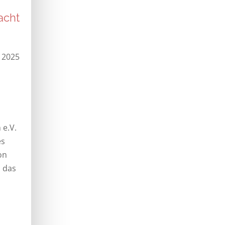
acht
-
, 2025
 e.V.
es
on
 das