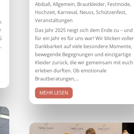
Abiball
,
Allgemein
,
Brautkleider
,
Festmode
,
Hochzeit
,
Karneval
,
Neuss
,
Schützenfest
,
Veranstaltungen
n
r
Das Jahr 2025 neigt sich dem Ende zu – und
5
für ein Jahr es für uns war! Wir blicken voller
.
Dankbarkeit auf viele besondere Momente,
bewegende Begegnungen und einzigartige
Kleider zurück, die wir gemeinsam mit euch
erleben durften. Ob emotionale
Brautberatungen,...
MEHR LESEN