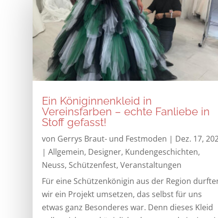
Ein Königinnenkleid in
Vereinsfarben – echte Fanliebe in
Stoff gefasst!
von
Gerrys Braut- und Festmoden
|
Dez. 17, 20
|
Allgemein
,
Designer
,
Kundengeschichten
,
Neuss
,
Schützenfest
,
Veranstaltungen
Für eine Schützenkönigin aus der Region durfte
wir ein Projekt umsetzen, das selbst für uns
etwas ganz Besonderes war. Denn dieses Kleid