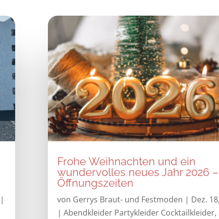
Frohe Weihnachten und ein
wundervolles neues Jahr 2026 –
Öffnungszeiten
|
von
Gerrys Braut- und Festmoden
|
Dez. 18
|
Abendkleider Partykleider Cocktailkleider
,