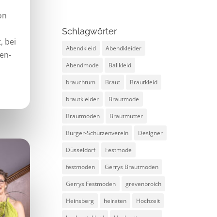
on
Schlagwörter
, bei
Abendkleid
Abendkleider
en-
Abendmode
Ballkleid
brauchtum
Braut
Brautkleid
brautkleider
Brautmode
Brautmoden
Brautmutter
Bürger-Schützenverein
Designer
Düsseldorf
Festmode
festmoden
Gerrys Brautmoden
Gerrys Festmoden
grevenbroich
Heinsberg
heiraten
Hochzeit