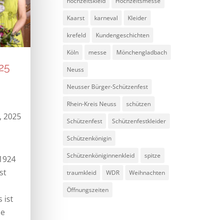
hochzeitskleid
Hochzeitsmesse
Kaarst
karneval
Kleider
krefeld
Kundengeschichten
Köln
messe
Mönchengladbach
25
Neuss
Neusser Bürger-Schützenfest
Rhein-Kreis Neuss
schützen
, 2025
Schützenfest
Schützenfestkleider
,
Schützenkönigin
Schützenköniginnenkleid
spitze
 1924
st
traumkleid
WDR
Weihnachten
Öffnungszeiten
 ist
de