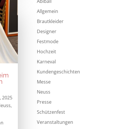
Abiball
Allgemein
Brautkleider
Designer
Festmode
Hochzeit
Karneval
Kundengeschichten
eim
n
Messe
Neuss
, 2025
Presse
euss
,
Schützenfest
Veranstaltungen
an